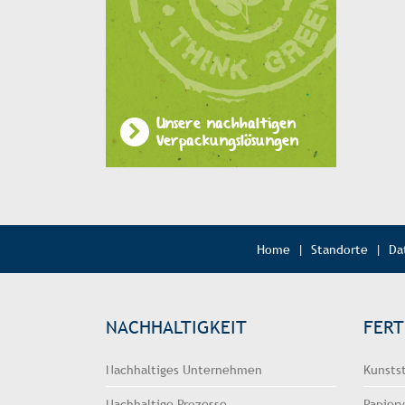
Unsere nachhaltigen
Verpackungslösungen
Home
|
Standorte
|
Da
NACHHALTIGKEIT
FER
Nachhaltiges Unternehmen
Kunsts
Nachhaltige Prozesse
Papier