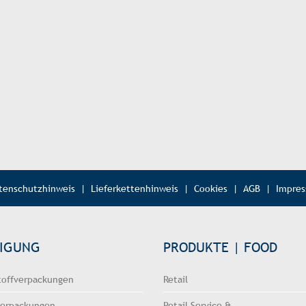
tenschutzhinweis
|
Lieferkettenhinweis
|
Cookies
|
AGB
|
Impre
TIGUNG
PRODUKTE | FOOD
toffverpackungen
Retail
verpackungen
Retail Service &