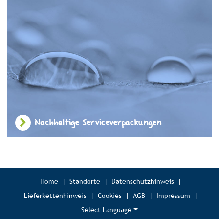
Nachhaltige Serviceverpackungen
Home
|
Standorte
|
Datenschutzhinweis
|
Lieferkettenhinweis
|
Cookies
|
AGB
|
Impressum
|
Select Language