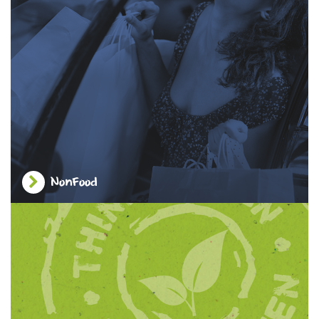
NonFood