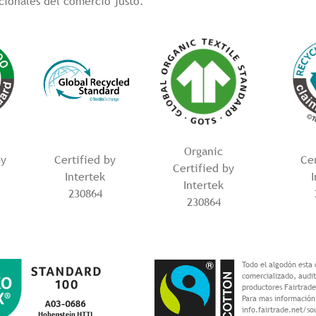
cionales del comercio justo.
Organic
by
Certified by
Cer
Certified by
Intertek
Intertek
230864
230864
Todo el algodón esta 
comercializado, audi
productores Fairtrade
Para mas información,
info.fairtrade.net/so