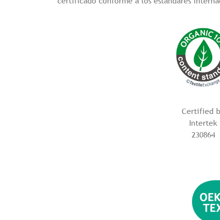
certificado conforme a los estándares interna
Certified 
Intertek
230864