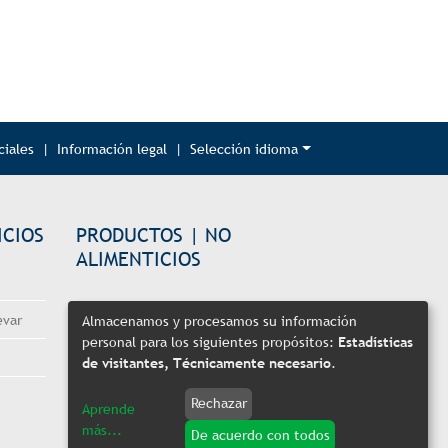
iales
|
Información legal
|
Selección idioma
ICIOS
PRODUCTOS | NO
ALIMENTICIOS
Comercio minorista
evar
Almacenamos y procesamos su información
personal para los siguientes propósitos:
Estadísticas
Comercio online
de visitantes, Técnicamente necesario
.
Industria
Rechazar
Aprende
Sector farmacéutico
más
...
De acuerdo con todos