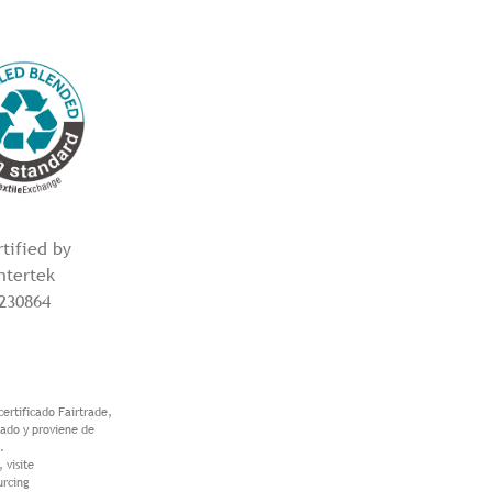
tified by
Intertek
230864
certificado Fairtrade,
tado y proviene de
.
 visite
urcing