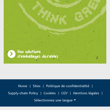
Nos solutions
d'emballages durables
Home
|
Sites
|
Politique de confidentialité
|
Supply-chain Policy
|
Cookies
|
CGV
|
Mentions légales
|
Sélectionnez une langue